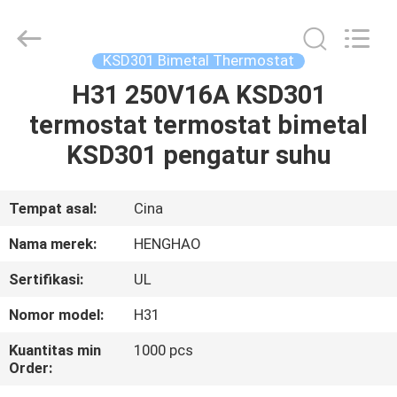
Heng
Hao
Electric
Co.,
Ltd.
KSD301 Bimetal Thermostat
All
Rights
H31 250V16A KSD301
RUMAH
Reserved.
termostat termostat bimetal
PRODUK
KSD301 pengatur suhu
TAMPILAN
Tempat asal:
Cina
VR
Nama merek:
HENGHAO
Sertifikasi:
UL
TENTANG
Nomor model:
H31
KITA
Kuantitas min
1000 pcs
Order:
WISATA