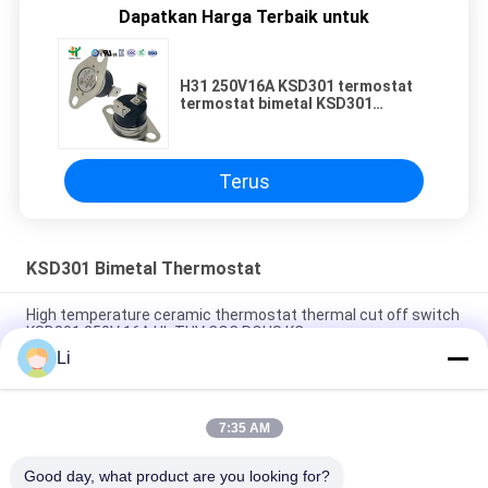
Dapatkan Harga Terbaik untuk
H31 250V16A KSD301 termostat
termostat bimetal KSD301
pengatur suhu
Terus
KSD301 Bimetal Thermostat
High temperature ceramic thermostat thermal cut off switch
KSD301 250V 16A UL TUV CQC ROHS KC
Li
Bimetal Disc Snap Action Thermostats, low temperature
limited control switch H31 250V 10 13C
7:35 AM
Snap Action Type KSD301 Bimetal Thermostat AC 125V 250V
Power Rated
Good day, what product are you looking for?