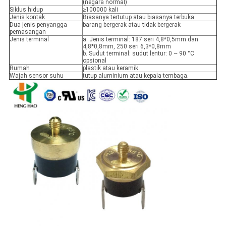
(negara normal)
Siklus hidup
≥100000 kali
Jenis kontak
Biasanya tertutup atau biasanya terbuka
Dua jenis penyangga
barang bergerak atau tidak bergerak
pemasangan
Jenis terminal
a. Jenis terminal: 187 seri 4,8*0,5mm dan
4,8*0,8mm, 250 seri 6,3*0,8mm
b. Sudut terminal: sudut lentur: 0 ~ 90 °C
opsional
Rumah
plastik atau keramik.
Wajah sensor suhu
tutup aluminium atau kepala tembaga.