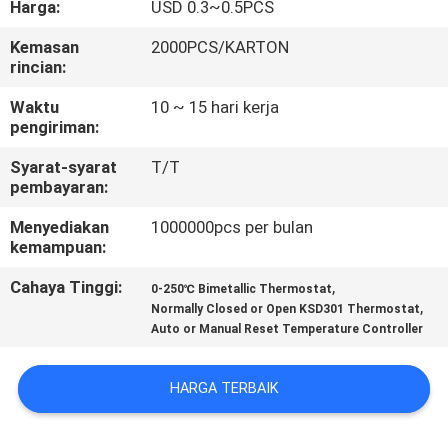
Harga:
USD 0.3~0.5PCS
PABRIK
Kemasan
2000PCS/KARTON
rincian:
KONTROL
KUALITAS
Waktu
10 ~ 15 hari kerja
pengiriman:
Syarat-syarat
T/T
HUBUNGI
pembayaran:
KAMI
Menyediakan
1000000pcs per bulan
kemampuan:
BERITA
Cahaya Tinggi:
,
0-250℃ Bimetallic Thermostat
,
Normally Closed or Open KSD301 Thermostat
Auto or Manual Reset Temperature Controller
SEMUA
KASUS
HARGA TERBAIK
SITEMAP