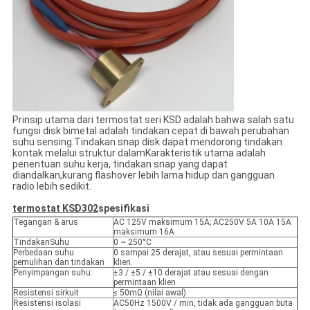
Prinsip utama dari termostat seri KSD adalah bahwa salah satu
fungsi disk bimetal adalah tindakan cepat di bawah perubahan
suhu sensing.Tindakan snap disk dapat mendorong tindakan
kontak melalui struktur dalamKarakteristik utama adalah
penentuan suhu kerja, tindakan snap yang dapat
diandalkan,kurang flashover lebih lama hidup dan gangguan
radio lebih sedikit.
termostat KSD302
spesifikasi
Tegangan & arus
AC 125V maksimum 15A; AC250V 5A 10A 15A
maksimum 16A
TindakanSuhu
0 ~ 250°C
Perbedaan suhu
0 sampai 25 derajat, atau sesuai permintaan
pemulihan dan tindakan
klien.
Penyimpangan suhu:
±3 / ±5 / ±10 derajat atau sesuai dengan
permintaan klien
Resistensi sirkuit
≤ 50mΩ (nilai awal)
Resistensi isolasi
AC50Hz 1500V / min, tidak ada gangguan buta