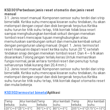
K
SD301
Perbedaan jenis reset otomatis dan jenis reset
manual
3.1. Jenis reset manual: Komponen sensor suhu terdiri dari strip
bimetallik. Ketika suhu mencapai kisaran suhu tindakan, itu akan
melompat dengan cepat dan disk bergerak terputus.Ketika
suhu turun ke titik suhu tetap, titik kontak tidak bisa reset
sampai menghubungkan kembali sirkuit dengan menekan
tombol reset.mencapai tujuan menghubungkan atau
memutuskan sambungan sirkuit dan memulai kembali sirkuit
dengan pengaturan ulang manual. (Ingat: 1. Jenis termostat
reset manual ini dapat reset ketika suhu turun 20 °C setelah
tindakan snap dengan menekan tombol reset. Dan 4 ~ 6 N akan
disarankan;Tolong jangan terlalu keras.Untuk memastikan
fungsi normal, jarak antara tombol reset dan penutup tutup
seharusnya tidak kurang dari 20,4 mm.)
3.2. Jenis reset manual: Komponen sensor suhu terdiri dari strip
bimetallik. Ketika suhu mencapai kisaran suhu tindakan, itu akan
melompat dengan cepat dan disk bergerak terputus.Ketika
suhu turun ke titik suhu tetap, titik kontak dapat otomatis reset
dan mulai bekerja.
KSD302
termostat bimetal
Aplikasi
Temp
Atur kembali
Temp
Atur kembali
Temp
Atur kembali
terbuka.
suhu.
terbuka.
suhu.
terbuka.
suhu.
-20°C+-5°C
5°C+-5°C
95°C+-5°C
80°C+-5°C
205°C+-5°C
175°C+-10°C