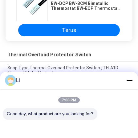
BW-DCP BW-BCM Bimetallic
Thermostat BW-ECP Thermostat
BW-DCM
Terus
Thermal Overload Protector Switch
Snap Type Thermal Overload Protector Switch , TH-A1D
Thermal Motor Protector
Li
Plastic Case Thermal Protection Switch Normally Open Type
For Lighting Devices
7:08 PM
High Sensitive Thermal Overload Protector Switch Resettable
Thermal Fuse Protectors
Good day, what product are you looking for?
Bad Request
Semua