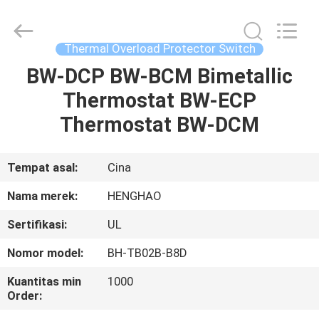
Heng
Hao
Electric
Co.,
Ltd.
Thermal Overload Protector Switch
All
Rights
BW-DCP BW-BCM Bimetallic
RUMAH
Reserved.
Thermostat BW-ECP
PRODUK
Thermostat BW-DCM
TAMPILAN
Tempat asal:
Cina
VR
Nama merek:
HENGHAO
Sertifikasi:
UL
TENTANG
Nomor model:
BH-TB02B-B8D
KITA
Kuantitas min
1000
Order:
WISATA