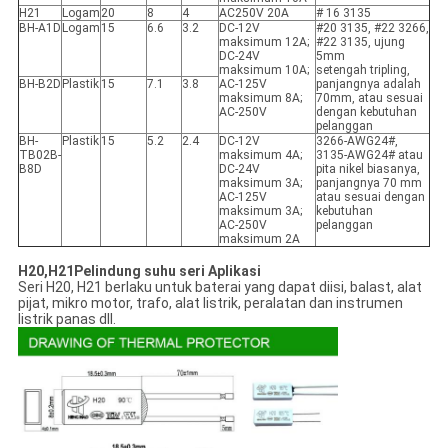
H21
Logam
20
8
4
AC250V 20A
# 16 3135
BH-A1D
Logam
15
6.6
3.2
DC-12V
#20 3135, #22 3266,
maksimum 12A;
#22 3135, ujung
DC-24V
5mm
maksimum 10A;
setengah tripling,
BH-B2D
Plastik
15
7.1
3.8
AC-125V
panjangnya adalah
maksimum 8A;
70mm, atau sesuai
AC-250V
dengan kebutuhan
pelanggan
BH-
Plastik
15
5.2
2.4
DC-12V
3266-AWG24#,
TB02B-
maksimum 4A;
3135-AWG24# atau
B8D
DC-24V
pita nikel biasanya,
maksimum 3A;
panjangnya 70 mm
AC-125V
atau sesuai dengan
maksimum 3A;
kebutuhan
AC-250V
pelanggan
maksimum 2A
H20,H21
Pelindung suhu seri Aplikasi
Seri H20, H21 berlaku untuk baterai yang dapat diisi, balast, alat
pijat, mikro motor, trafo, alat listrik, peralatan dan instrumen
listrik panas dll.