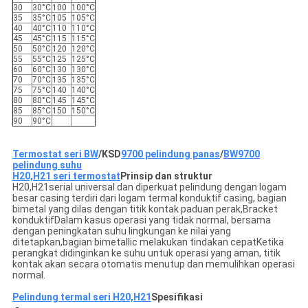
30
30°C
100
100°C
35
35°C
105
105°C
40
40°C
110
110°C
45
45°C
115
115°C
50
50°C
120
120°C
55
55°C
125
125°C
60
60°C
130
130°C
70
70°C
135
135°C
75
75°C
140
140°C
80
80°C
145
145°C
85
85°C
150
150°C
90
90°C
Termostat seri BW
/
KSD
9700 pelindung panas
/
BW9700
pelindung suhu
H20,H21 seri termostat
Prinsip dan struktur
H20,H21serial universal dan diperkuat pelindung dengan logam
besar casing terdiri dari logam termal konduktif casing, bagian
bimetal yang dilas dengan titik kontak paduan perak,Bracket
konduktifDalam kasus operasi yang tidak normal, bersama
dengan peningkatan suhu lingkungan ke nilai yang
ditetapkan,bagian bimetallic melakukan tindakan cepatKetika
perangkat didinginkan ke suhu untuk operasi yang aman, titik
kontak akan secara otomatis menutup dan memulihkan operasi
normal.
Pelindung termal seri H20,H21
Spesifikasi