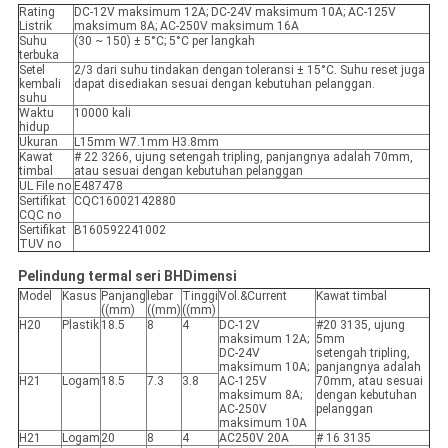
Rating
DC-12V maksimum 12A; DC-24V maksimum 10A; AC-125V
Listrik
maksimum 8A; AC-250V maksimum 16A
Suhu
(30 ~ 150) ± 5°C; 5°C per langkah
terbuka
Setel
2/3 dari suhu tindakan dengan toleransi ± 15°C. Suhu reset juga
kembali
dapat disediakan sesuai dengan kebutuhan pelanggan.
suhu
Waktu
10000 kali
hidup
Ukuran
L15mm W7.1mm H3.8mm
Kawat
# 22 3266, ujung setengah tripling, panjangnya adalah 70mm,
timbal
atau sesuai dengan kebutuhan pelanggan
UL File no
E487478
Sertifikat
CQC16002142880
CQC no
Sertifikat
B160592241002
TUV no
Pelindung termal seri BH
Dimensi
Model
Kasus
Panjang
lebar
Tinggi
Vol.&Current
Kawat timbal
((mm)
((mm)
((mm)
H20
Plastik
18.5
8
4
DC-12V
#20 3135, ujung
maksimum 12A;
5mm
DC-24V
setengah tripling,
maksimum 10A;
panjangnya adalah
H21
Logam
18.5
7.3
3.8
AC-125V
70mm, atau sesuai
maksimum 8A;
dengan kebutuhan
AC-250V
pelanggan
maksimum 10A
H21
Logam
20
8
4
AC250V 20A
# 16 3135