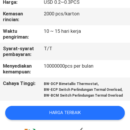
Harga:
USD 0.2~0.3PCS
PABRIK
Kemasan
2000 pcs/karton
rincian:
KONTROL
KUALITAS
Waktu
10 ~ 15 hari kerja
pengiriman:
Syarat-syarat
T/T
HUBUNGI
pembayaran:
KAMI
Menyediakan
10000000pcs per bulan
kemampuan:
BERITA
Cahaya Tinggi:
,
BW-DCP Bimetallic Thermostat
,
BW-ECP Switch Perlindungan Termal Overload
BW-BCM Switch Perlindungan Termal Overload
SEMUA
KASUS
HARGA TERBAIK
SITEMAP