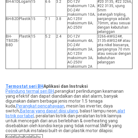
BH-A1D
Logam
15
6.6
3.2
DC-12V
#20 3135, #22 3266,
maksimum 12A;
#22 3135, ujung
DC-24V
5mm
maksimum 10A;
setengah tripling,
BH-B2D
Plastik
15
7.1
3.8
AC-125V
panjangnya adalah
maksimum 8A;
70mm, atau sesuai
AC-250V
dengan kebutuhan
pelanggan
BH-
Plastik
15
5.2
2.4
DC-12V
3266-AWG24#,
TB02B-
maksimum 4A;
3135-AWG24# atau
B8D
DC-24V
pita nikel biasanya,
maksimum 3A;
panjangnya 70 mm
AC-125V
atau sesuai dengan
maksimum 3A;
kebutuhan
AC-250V
pelanggan
maksimum 2A
Termostat seri BH
Aplikasi dan Instruksi
Pelindung termal seri BH
,perangkat perlindungan keamanan
yang efektif dan dapat diandalkan dan alat alarm, banyak
digunakan dalam berbagai jenis motor 1.5 tenaga
kuda,
Perangkat pencahayaan
, mesin las inverter, daya
switch,
Baterai yang dapat diisi ulang
, balast lampu neon,
alat
listrik portabel
, peralatan listrik dan peralatan listrik lainnya
untuk mencegah dari arus berlebihan & overheating yang
disebabkan oleh kondisi kerja yang tidak normal.5MPa yang
cocok untuk instalasi built-in dari plastik motor dilapisi.
Kode
Suhu
Kode
Suhu