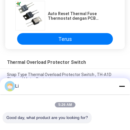
Auto Reset Thermal Fuse
Thermostat dengan PCB
Pemasangan papan sirkuit untuk
peralatan listrik dan perlindungan
pasokan listrik medis
Terus
Thermal Overload Protector Switch
Snap Type Thermal Overload Protector Switch , TH-A1D
Thermal Motor Protector
Li
Plastic Case Thermal Protection Switch Normally Open Type
For Lighting Devices
5:26 AM
High Sensitive Thermal Overload Protector Switch Resettable
Thermal Fuse Protectors
Good day, what product are you looking for?
Bad Request
Semua