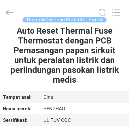
Heng
Hao
Electric
Co.,
Ltd.
Thermal Overload Protector Switch
All
Rights
Auto Reset Thermal Fuse
RUMAH
Reserved.
Thermostat dengan PCB
PRODUK
Pemasangan papan sirkuit
untuk peralatan listrik dan
TAMPILAN
perlindungan pasokan listrik
VR
medis
TENTANG
Tempat asal:
Cina
KITA
Nama merek:
HENGHAO
Sertifikasi:
UL TUV CQC
WISATA