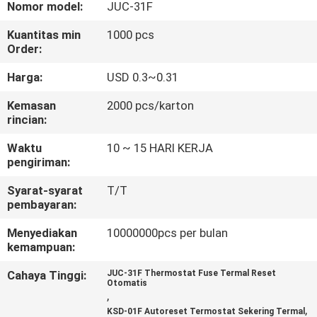
PABRIK
Nomor model:
JUC-31F
Kuantitas min
1000 pcs
Order:
KONTROL
KUALITAS
Harga:
USD 0.3~0.31
Kemasan
2000 pcs/karton
rincian:
HUBUNGI
KAMI
Waktu
10 ~ 15 HARI KERJA
pengiriman:
BERITA
Syarat-syarat
T/T
pembayaran:
Menyediakan
10000000pcs per bulan
SEMUA
kemampuan:
KASUS
Cahaya Tinggi:
JUC-31F Thermostat Fuse Termal Reset
Otomatis
,
SITEMAP
,
KSD-01F Autoreset Termostat Sekering Termal