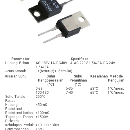
Parameter
Spesifikasi
Hubungi Beban
AC 120V 1A; DC48V 1A; AC 220V 1,5A/3A; DC 24V
1,5A/3A
Jenis Kontak
ID (tertutup) H (terbuka)
Kisaran Suhu
Suhu
Suhu
Kesalahan
Metode
Pengoperasian
Pemulihan
Pengujian
(°C)
(°C)
0-99
5-35
±3°C
1°C/menit
100-130
7-40
±5°C
1°C/menit
Suhu Terlalu
250°C
Panas
Hubungi
<50mΩ
Resistensi
Resistensi Isolasi
>100mΩ
Tegangan Tahan
>1500V
Dielektrik
Kehidupan Produk
>10,000 siklus
Penyimpangan
±5°C