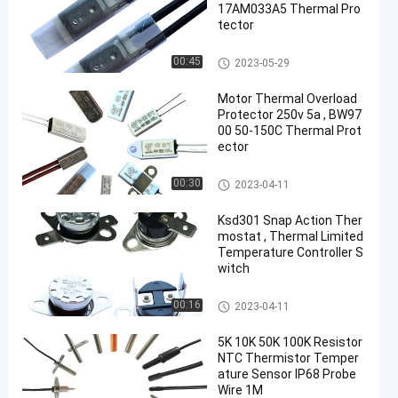
17AM033A5 Thermal Pro
tector
17AM Thermal Protector
00:45
2023-05-29
Motor Thermal Overload
Protector 250v 5a , BW97
00 50-150C Thermal Prot
ector
KSD301 Bimetal Thermostat
00:30
2023-04-11
Ksd301 Snap Action Ther
mostat , Thermal Limited
Temperature Controller S
witch
KSD301 Bimetal Thermostat
00:16
2023-04-11
5K 10K 50K 100K Resistor
NTC Thermistor Temper
ature Sensor IP68 Probe
Wire 1M