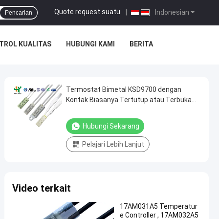
Quote request suatu
|
Indonesian
Pencarian
TROL KUALITAS
HUBUNGI KAMI
BERITA
Termostat Bimetal KSD9700 dengan
Kontak Biasanya Tertutup atau Terbuka
10000 Siklus Pelindung Termal Atur Ulang
Otomatis
Hubungi Sekarang
Pelajari Lebih Lanjut
Video terkait
17AM031A5 Temperatur
e Controller , 17AM032A5